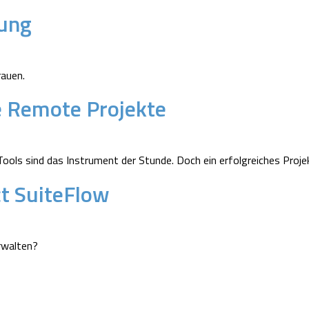
ung
rauen.
he Remote Projekte
ools sind das Instrument der Stunde. Doch ein erfolgreiches Proj
act SuiteFlow
rwalten?