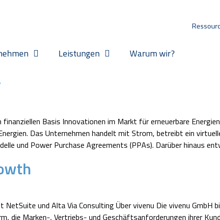
Ressour
nehmen
Leistungen
Warum wir?
y
n finanziellen Basis Innovationen im Markt für erneuerbare Energie
ergien. Das Unternehmen handelt mit Strom, betreibt ein virtuell
odelle und Power Purchase Agreements (PPAs). Darüber hinaus ent
rowth
 NetSuite und Alta Via Consulting Über vivenu Die vivenu GmbH b
form, die Marken-, Vertriebs- und Geschäftsanforderungen ihrer Kun