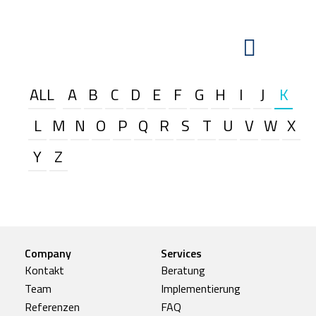
ALL
A
B
C
D
E
F
G
H
I
J
K
L
M
N
O
P
Q
R
S
T
U
V
W
X
Y
Z
Company
Services
Kontakt
Beratung
Team
Implementierung
Referenzen
FAQ