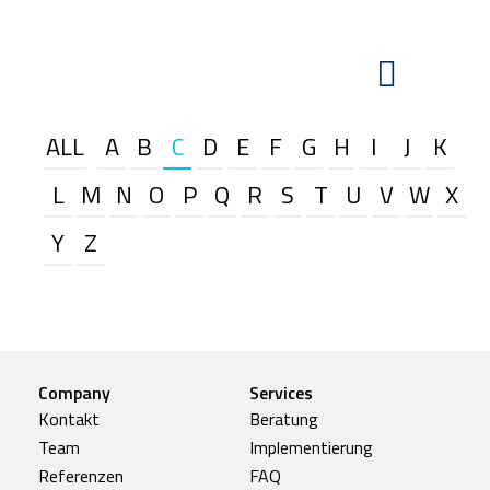
ALL
A
B
C
D
E
F
G
H
I
J
K
L
M
N
O
P
Q
R
S
T
U
V
W
X
Y
Z
Company
Services
Kontakt
Beratung
Team
Implementierung
Referenzen
FAQ