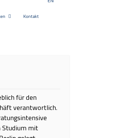
EN
cen
Kontakt
blich für den
häft verantwortlich.
ratungsintensive
 Studium mit
erlin gelegt.