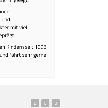
einen
n und
ter mit viel
eprägt.
den Kindern seit 1998
s und fährt sehr gerne