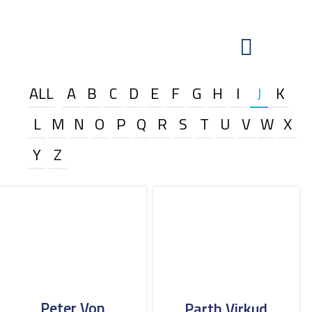
ALL
A
B
C
D
E
F
G
H
I
J
K
L
M
N
O
P
Q
R
S
T
U
V
W
X
Y
Z
Peter Von
Parth Virkud