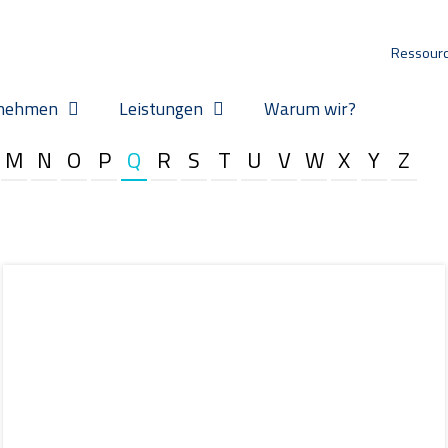
Ressour
nehmen
Leistungen
Warum wir?
M
N
O
P
Q
R
S
T
U
V
W
X
Y
Z