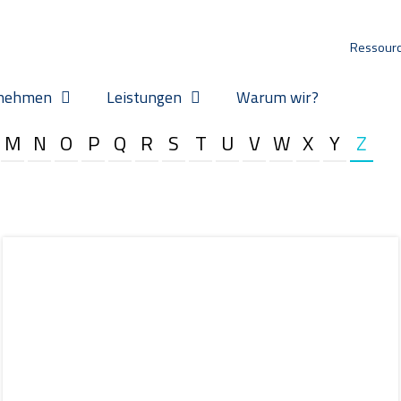
Ressour
nehmen
Leistungen
Warum wir?
M
N
O
P
Q
R
S
T
U
V
W
X
Y
Z