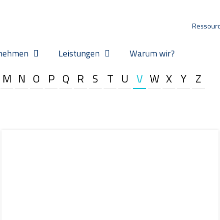
Ressour
nehmen
Leistungen
Warum wir?
M
N
O
P
Q
R
S
T
U
V
W
X
Y
Z